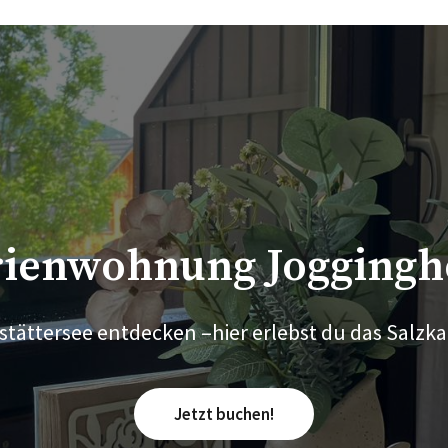
ginghose in Bad Goise
, Seen und Kulturgenuss. Jetzt unvergessliche 
rienwohnung Joggingh
stättersee entdecken –hier erlebst du das Salzk
Jetzt buchen!