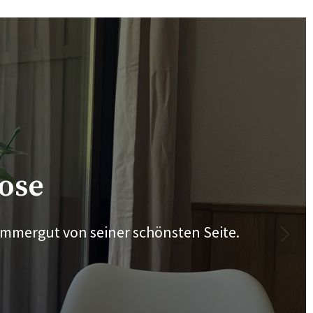
rn am
Tage in Bad Goisern buchen!
ose
ammergut von seiner schönsten Seite.