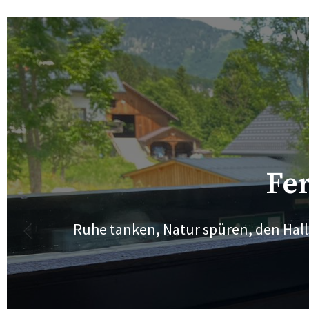
Ferienwohnung Jog
Hallstättersee
Perfekt für deinen Urlaub zwischen Bergen
Fe
Jetzt buchen!
Ruhe tanken, Natur spüren, den Hall