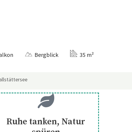
alkon
Bergblick
35 m²
llstättersee
Ruhe tanken, Natur